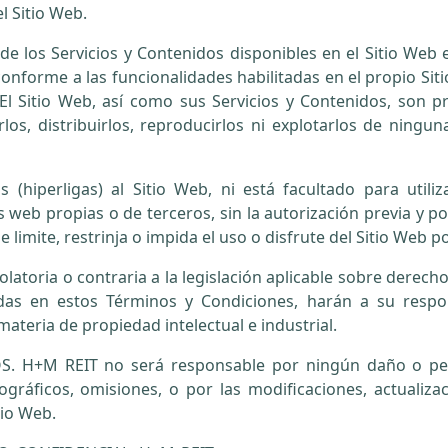
l Sitio Web.
los Servicios y Contenidos disponibles en el Sitio Web e
onforme a las funcionalidades habilitadas en el propio Sit
El Sitio Web, así como sus Servicios y Contenidos, son 
los, distribuirlos, reproducirlos ni explotarlos de ningu
 (hiperligas) al Sitio Web, ni está facultado para utiliz
s web propias o de terceros, sin la autorización previa y p
 limite, restrinja o impida el uso o disfrute del Sitio Web p
iolatoria o contraria a la legislación aplicable sobre derec
ladas en estos Términos y Condiciones, harán a su respo
materia de propiedad intelectual e industrial.
 H+M REIT no será responsable por ningún daño o perju
pográficos, omisiones, o por las modificaciones, actualiz
tio Web.